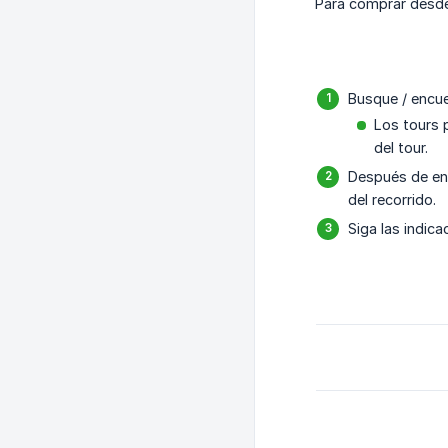
Para comprar desde 
Busque / encue
Los tours 
del tour.
Después de enc
del recorrido.
Siga las indic